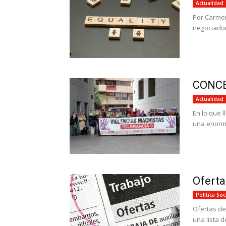
Actualidad
Por Carmen
negociador
CONCE
Actualidad
En lo que 
una enorme
Ofert
Política Soc
Ofertas de
una lista 