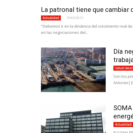
La patronal tiene que cambiar d
-
19/03/2015
Actualidad
"Debemos ir en la dinámica del crecimiento real d
en las negociaciones del...
Día ne
trabaj
Salud labor
Son los pr
Asturias||
SOMA F
energé
Actualidad
El SOMA FI