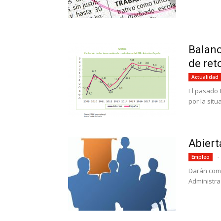
Balanc
de ret
Actualidad
El pasado 
por la situ
Abiert
-
Empleo
Darán comi
Administra