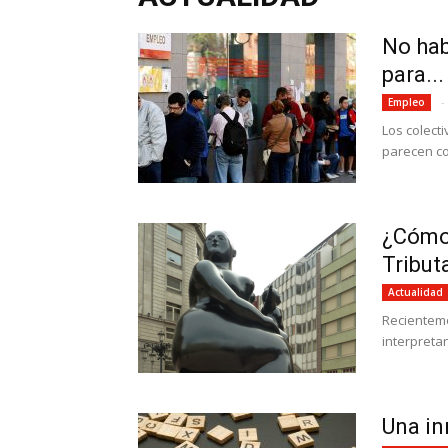
No hab
para...
-
Empleo
Los colect
parecen co
¿Cómo 
Tributa
Actualidad
Recienteme
interpretan
Una in