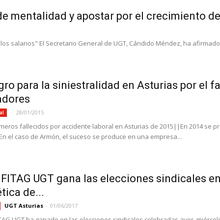
e mentalidad y apostar por el crecimiento de 
e los salarios" El Secretario General de UGT, Cándido Méndez, ha afirmad
gro para la siniestralidad en Asturias por el 
adores
-
28/01/2015
al
imeros fallecidos por accidente laboral en Asturias de 2015||En 2014 se p
En el caso de Armón, el suceso se produce en una empresa...
ITAG UGT gana las elecciones sindicales en
tica de...
UGT Asturias
-
01/06/2017
TAG UGT ha ganado en las elecciones sindicales celebradas ayer, miérco