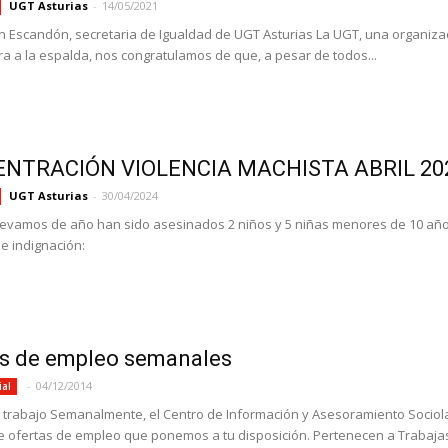
UGT Asturias
-
14/05/2021
 Escandón, secretaria de Igualdad de UGT Asturias La UGT, una organizac
a a la espalda, nos congratulamos de que, a pesar de todos...
NTRACIÓN VIOLENCIA MACHISTA ABRIL 20
UGT Asturias
-
30/04/2024
llevamos de año han sido asesinados 2 niños y 5 niñas menores de 10 a
 indignación:
as de empleo semanales
-
04/12/2014
ial
 trabajo Semanalmente, el Centro de Información y Asesoramiento Sociol
de ofertas de empleo que ponemos a tu disposición. Pertenecen a Trabajast