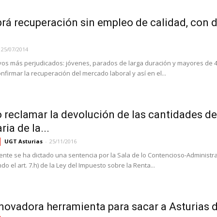
rá recuperación sin empleo de calidad, con d
25/07/2014
ivos más perjudicados: jóvenes, parados de larga duración y mayores de 45
nfirmar la recuperación del mercado laboral y así en el...
reclamar la devolución de las cantidades de
ria de la...
UGT Asturias
-
25/11/2016
nte se ha dictado una sentencia por la Sala de lo Contencioso-Administrati
do el art. 7.h) de la Ley del Impuesto sobre la Renta...
novadora herramienta para sacar a Asturias de