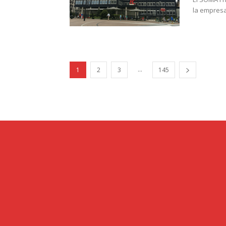
la empresa
...
1
2
3
145