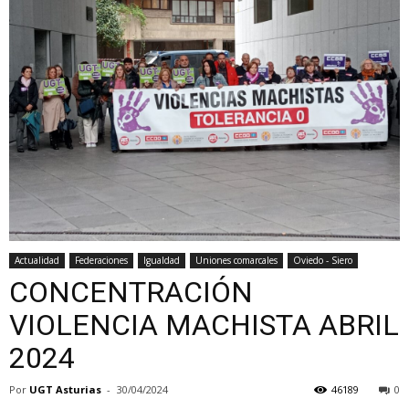
Actualidad
Federaciones
Igualdad
Uniones comarcales
Oviedo - Siero
CONCENTRACIÓN
VIOLENCIA MACHISTA ABRIL
2024
Por
UGT Asturias
-
30/04/2024
46189
0