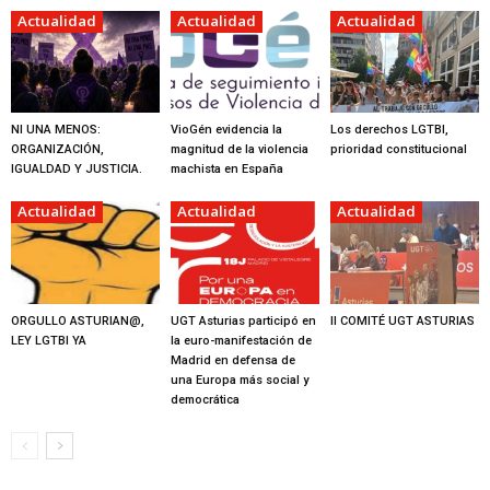
Actualidad
Actualidad
Actualidad
NI UNA MENOS:
VioGén evidencia la
Los derechos LGTBI,
ORGANIZACIÓN,
magnitud de la violencia
prioridad constitucional
IGUALDAD Y JUSTICIA.
machista en España
Actualidad
Actualidad
Actualidad
ORGULLO ASTURIAN@,
UGT Asturias participó en
II COMITÉ UGT ASTURIAS
LEY LGTBI YA
la euro-manifestación de
Madrid en defensa de
una Europa más social y
democrática