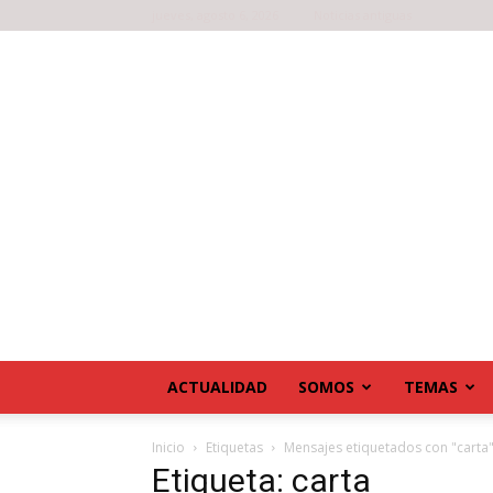
jueves, agosto 6, 2026
Noticias antiguas
ACTUALIDAD
SOMOS
TEMAS
Inicio
Etiquetas
Mensajes etiquetados con "carta
Etiqueta: carta