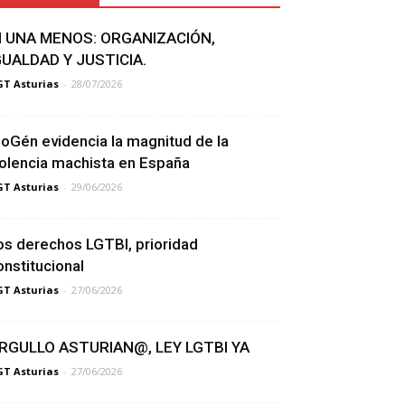
I UNA MENOS: ORGANIZACIÓN,
GUALDAD Y JUSTICIA.
T Asturias
-
28/07/2026
ioGén evidencia la magnitud de la
iolencia machista en España
T Asturias
-
29/06/2026
os derechos LGTBI, prioridad
onstitucional
T Asturias
-
27/06/2026
RGULLO ASTURIAN@, LEY LGTBI YA
T Asturias
-
27/06/2026