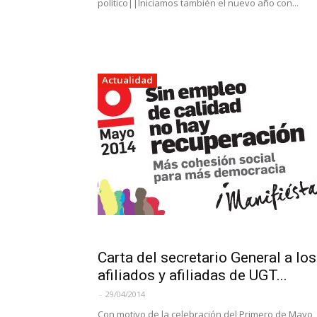
político||Iniciamos también el nuevo año con...
Actualidad
Carta del secretario General a los
afiliados y afiliadas de UGT...
-
29/04/2014
Con motivo de la celebración del Primero de Mayo,