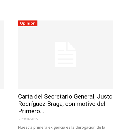
..
Opinión
Carta del Secretario General, Justo
Rodríguez Braga, con motivo del
Primero...
-
29/04/2015
l
Nuestra primera exigencia es la derogación de la