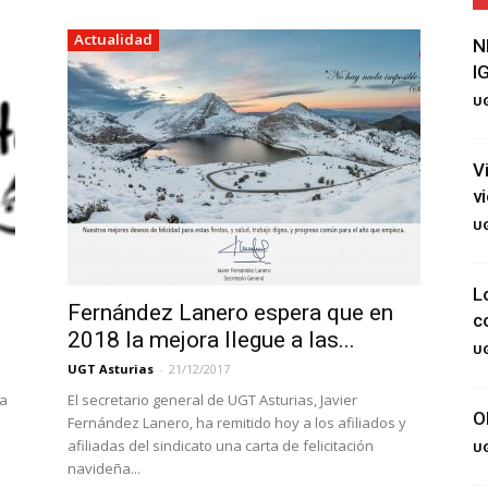
Actualidad
N
I
UG
V
v
UG
L
Fernández Lanero espera que en
c
2018 la mejora llegue a las...
UG
UGT Asturias
-
21/12/2017
za
El secretario general de UGT Asturias, Javier
O
Fernández Lanero, ha remitido hoy a los afiliados y
afiliadas del sindicato una carta de felicitación
UG
navideña...