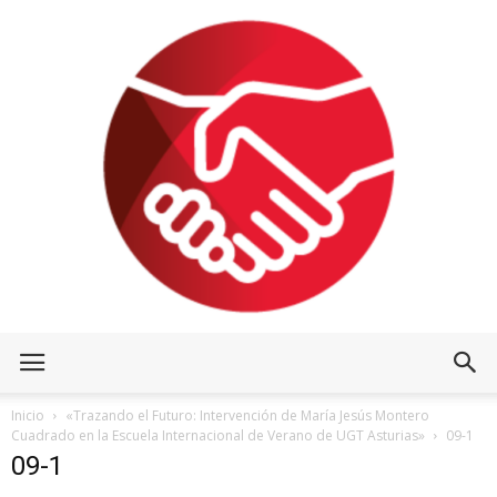
Inicio
«Trazando el Futuro: Intervención de María Jesús Montero
Cuadrado en la Escuela Internacional de Verano de UGT Asturias»
09-1
09-1