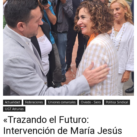
Actualidad
Federaciones
Uniones comarcales
Oviedo - Siero
Política Sindical
UGT Asturias
«Trazando el Futuro:
Intervención de María Jesús