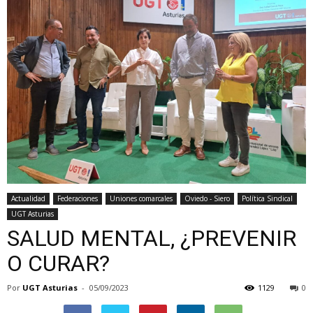
Actualidad
Federaciones
Uniones comarcales
Oviedo - Siero
Política Sindical
UGT Asturias
SALUD MENTAL, ¿PREVENIR
O CURAR?
Por
UGT Asturias
-
05/09/2023
1129
0