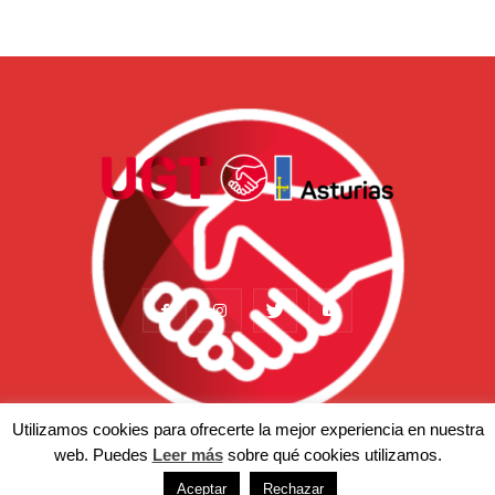
Utilizamos cookies para ofrecerte la mejor experiencia en nuestra
web. Puedes
Leer más
sobre qué cookies utilizamos.
Actualidad
Somos
Temas
Afiliación
Prensa
Aceptar
Rechazar
© Copyright 2022 - UGT-Asturias. Aviso legal | Política de privacidad