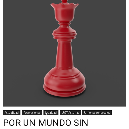
Actualidad
Federaciones
Igualdad
UGT Asturias
Uniones comarcales
POR UN MUNDO SIN