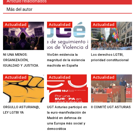
Artículo relacionados
Más del autor
Actualidad
Actualidad
Actualidad
NI UNA MENOS:
VioGén evidencia la
Los derechos LGTBI,
ORGANIZACIÓN,
magnitud de la violencia
prioridad constitucional
IGUALDAD Y JUSTICIA.
machista en España
Actualidad
Actualidad
Actualidad
ORGULLO ASTURIAN@,
UGT Asturias participó en
II COMITÉ UGT ASTURIAS
LEY LGTBI YA
la euro-manifestación de
Madrid en defensa de
una Europa más social y
democrática