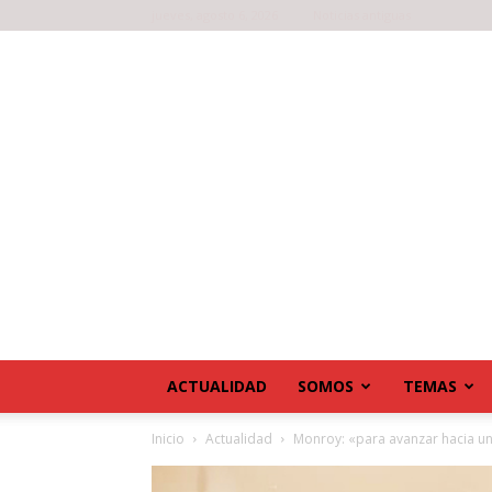
jueves, agosto 6, 2026
Noticias antiguas
ACTUALIDAD
SOMOS
TEMAS
Inicio
Actualidad
Monroy: «para avanzar hacia un