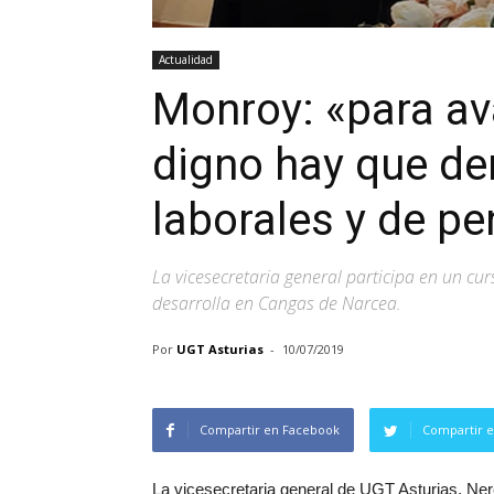
Actualidad
Monroy: «para av
digno hay que de
laborales y de p
La vicesecretaria general participa en un cu
desarrolla en Cangas de Narcea.
Por
UGT Asturias
-
10/07/2019
Compartir en Facebook
Compartir e
La vicesecretaria general de UGT Asturias, Nere