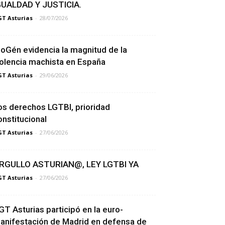
GUALDAD Y JUSTICIA.
T Asturias
-
28/07/2026
ioGén evidencia la magnitud de la
iolencia machista en España
T Asturias
-
29/06/2026
os derechos LGTBI, prioridad
onstitucional
T Asturias
-
27/06/2026
RGULLO ASTURIAN@, LEY LGTBI YA
T Asturias
-
27/06/2026
GT Asturias participó en la euro-
anifestación de Madrid en defensa de