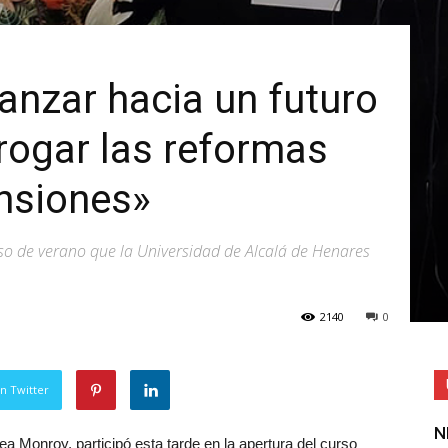
anzar hacia un futuro
rogar las reformas
ensiones»
rso de verano que la Universidad de Alcalá de Henares
2140
0
n Twitter
N
a Monroy, participó esta tarde en la apertura del curso