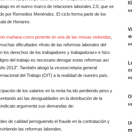
I
abajo en el nuevo marco de relaciones laborales 2.0, que se
UG
ido por Remedios Menéndez. El ciclo forma parte de los
calá de Henares.
V
v
ción mañana como ponente en una de las mesas redondas
,
UG
muchas dificultades «
fruto de las reformas laborales del
 los derechos de los trabajadores y trabajadoras» e hizo
digno del trabajo es necesario derogar estas reformas así
L
ño 2013″. También abogó la vicesecretaria general
c
ernacional del Trabajo (OIT) a la realidad de nuestro país.
UG
cipación de los salarios en la renta ha ido perdiendo peso y
O
entando así las desigualdades en la distribución de la
UG
l sindicato argumenta sus demandas de:
eo de calidad persiguiendo el fraude en la contratación y
U
evirtiendo las reformas laborales.
m