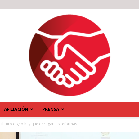
AFILIACIÓN
PRENSA
 futuro digno hay que derogar las reformas...