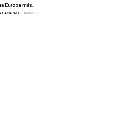
na Europa más...
T Asturias
-
18/06/2026