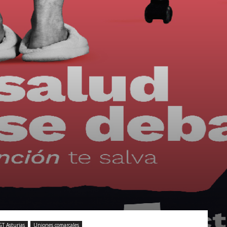
T Asturias
Uniones comarcales