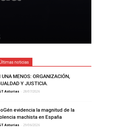
Últimas noticias
I UNA MENOS: ORGANIZACIÓN,
GUALDAD Y JUSTICIA.
T Asturias
-
28/07/2026
ioGén evidencia la magnitud de la
iolencia machista en España
T Asturias
-
29/06/2026