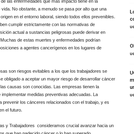
 de las enfermedades que más impacto tiene en la
e vida. No obstante, a menudo se pasa por alto que una
L
origen en el entorno laboral, siendo todos ellos prevenibles.
c
en cumplir estrictamente con las normativas de
UG
sición actual a sustancias peligrosas puede derivar en
s. Muchas de estas muertes y enfermedades podrían
O
xposiciones a agentes cancerígenos en los lugares de
UG
sas son riesgos evitables a los que los trabajadores se
U
se obligado a aceptar un mayor riesgo de desarrollar cáncer
m
 las causas son conocidas. Las empresas tienen la
u
s e implementar medidas preventivas adecuadas. La
UG
prevenir los cánceres relacionados con el trabajo, y es
n el futuro.
as y Trabajadores consideramos crucial avanzar hacia un
dos que han padecido cáncer o lo han superado,