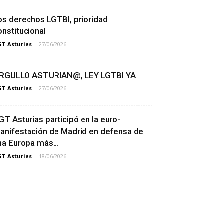
os derechos LGTBI, prioridad
onstitucional
T Asturias
-
27/06/2026
RGULLO ASTURIAN@, LEY LGTBI YA
T Asturias
-
27/06/2026
GT Asturias participó en la euro-
anifestación de Madrid en defensa de
na Europa más...
T Asturias
-
18/06/2026