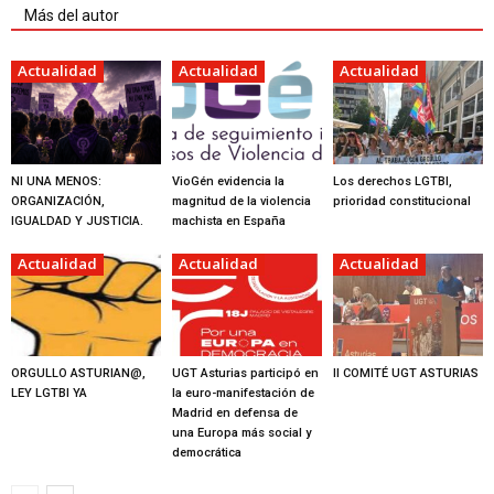
Más del autor
Actualidad
Actualidad
Actualidad
NI UNA MENOS:
VioGén evidencia la
Los derechos LGTBI,
ORGANIZACIÓN,
magnitud de la violencia
prioridad constitucional
IGUALDAD Y JUSTICIA.
machista en España
Actualidad
Actualidad
Actualidad
ORGULLO ASTURIAN@,
UGT Asturias participó en
II COMITÉ UGT ASTURIAS
LEY LGTBI YA
la euro-manifestación de
Madrid en defensa de
una Europa más social y
democrática