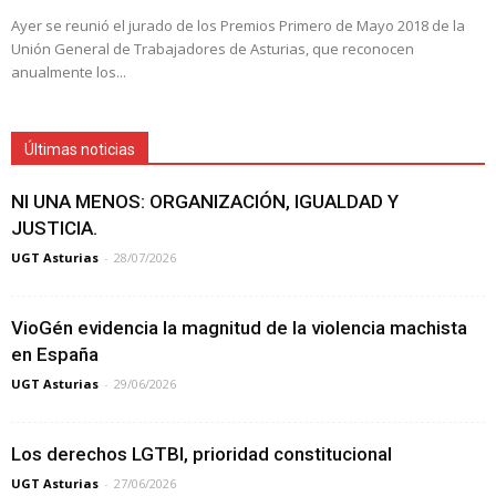
Ayer se reunió el jurado de los Premios Primero de Mayo 2018 de la
Unión General de Trabajadores de Asturias, que reconocen
anualmente los...
Últimas noticias
NI UNA MENOS: ORGANIZACIÓN, IGUALDAD Y
JUSTICIA.
UGT Asturias
-
28/07/2026
VioGén evidencia la magnitud de la violencia machista
en España
UGT Asturias
-
29/06/2026
Los derechos LGTBI, prioridad constitucional
UGT Asturias
-
27/06/2026