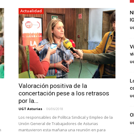
Actualidad
N
I
UG
V
v
UG
L
Valoración positiva de la
c
concertación pese a los retrasos
UG
por la...
UGT Asturias
-
06/06/2018
O
Los responsables de Política Sindical y Empleo de la
UG
Unión General de Trabajadores de Asturias
n
mantuvieron esta mañana una reunión en para