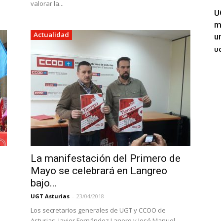
valorar la...
U
m
Actualidad
u
UG
La manifestación del Primero de
Mayo se celebrará en Langreo
bajo...
UGT Asturias
-
23/04/2018
Los secretarios generales de UGT y CCOO de
Asturias, Javier Fernández Lanero y José Manuel