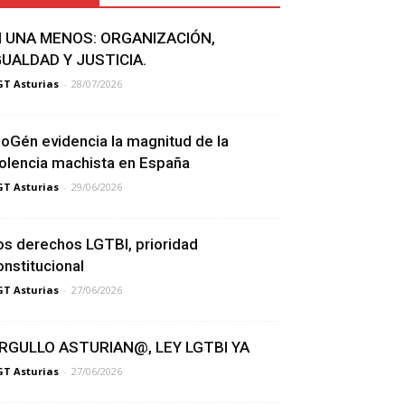
I UNA MENOS: ORGANIZACIÓN,
GUALDAD Y JUSTICIA.
T Asturias
-
28/07/2026
ioGén evidencia la magnitud de la
iolencia machista en España
T Asturias
-
29/06/2026
os derechos LGTBI, prioridad
onstitucional
T Asturias
-
27/06/2026
RGULLO ASTURIAN@, LEY LGTBI YA
T Asturias
-
27/06/2026