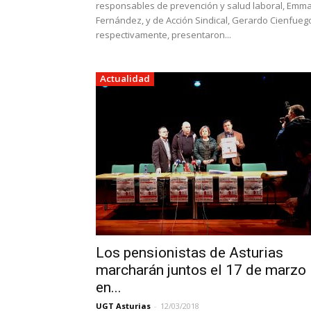
responsables de prevención y salud laboral, Emm
Fernández, y de Acción Sindical, Gerardo Cienfueg
respectivamente, presentaron...
Actualidad
Los pensionistas de Asturias
marcharán juntos el 17 de marzo
en...
UGT Asturias
-
12/03/2018