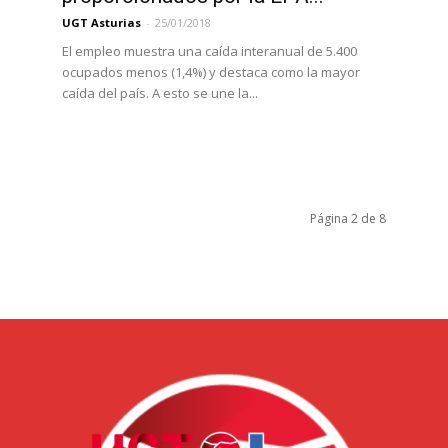
UGT Asturias
-
25/01/2018
El empleo muestra una caída interanual de 5.400
ocupados menos (1,4%) y destaca como la mayor
caída del país. A esto se une la...
Página 2 de 8