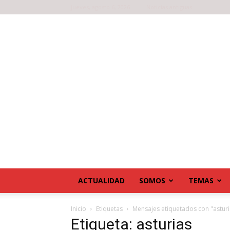
jueves, agosto 6, 2026
Noticias antiguas
ACTUALIDAD
SOMOS
TEMAS
Inicio
Etiquetas
Mensajes etiquetados con "asturi
Etiqueta: asturias