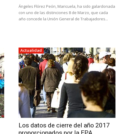
Ángeles Flórez Peón, Maricuela, ha sido galardonada
con uno de las distinciones 8 de Marzo, que cada
i
año concede la Unión General de Trabajadores...
Actualidad
Los datos de cierre del año 2017
proporcionados por la EPA...