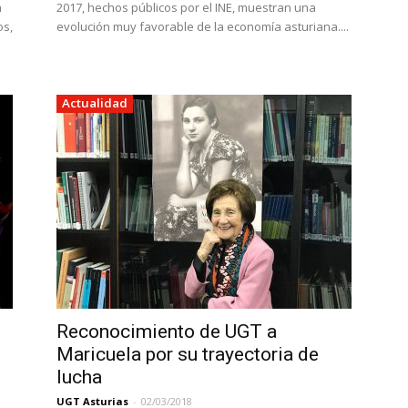
a
2017, hechos públicos por el INE, muestran una
os,
evolución muy favorable de la economía asturiana....
Actualidad
Reconocimiento de UGT a
Maricuela por su trayectoria de
lucha
UGT Asturias
-
02/03/2018