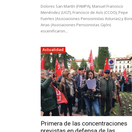
Dolores San Martín (FAMPA), Manuel Francisco
Menéndez (UGT), Francisco de Asís (CCOO), Pepe
Fuertes (Asociaciones Pensionistas Asturias) y Bon
Arias (Asociaciones Pensionistas Gijón)
escenificaron...
Actualidad
Primera de las concentraciones
previstas en defensa de las