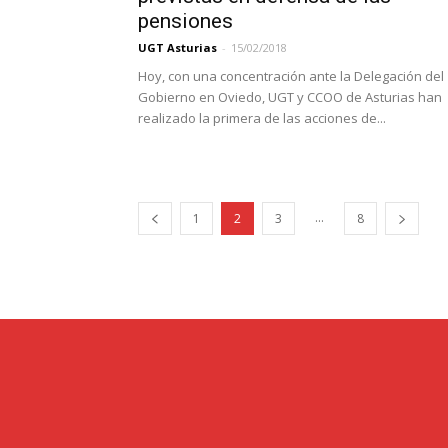
pensiones
UGT Asturias
-
15/02/2018
Hoy, con una concentración ante la Delegación del
Gobierno en Oviedo, UGT y CCOO de Asturias han
realizado la primera de las acciones de...
...
1
2
3
8