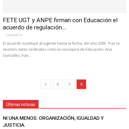
FETE UGT y ANPE firman con Educación el
acuerdo de regulación...
-
14/04/2014
El acuerdo sustituye al vigente hasta la fecha, del año 2005. Tras la
reunión, tanto sindicatos como la consejera de Educación, Ana
González, han...
6
7
8
Últimas noticias
NI UNA MENOS: ORGANIZACIÓN, IGUALDAD Y
JUSTICIA.