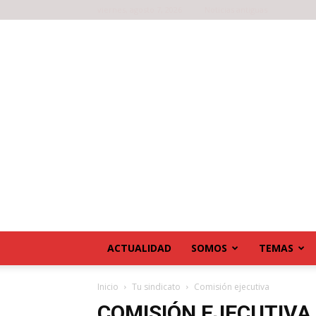
viernes, agosto 7, 2026
Noticias antiguas
ACTUALIDAD
SOMOS
TEMAS
Inicio
Tu sindicato
Comisión ejecutiva
COMISIÓN EJECUTIVA