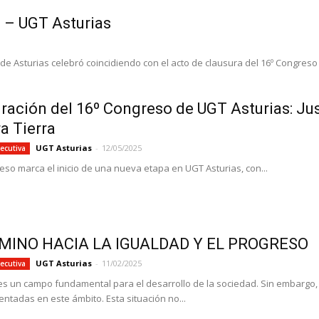
 – UGT Asturias
e Asturias celebró coincidiendo con el acto de clausura del 16º Congreso
ración del 16º Congreso de UGT Asturias: Just
a Tierra
UGT Asturias
-
12/05/2025
ecutiva
eso marca el inicio de una nueva etapa en UGT Asturias, con...
MINO HACIA LA IGUALDAD Y EL PROGRESO
UGT Asturias
-
11/02/2025
ecutiva
 es un campo fundamental para el desarrollo de la sociedad. Sin embargo,
ntadas en este ámbito. Esta situación no...