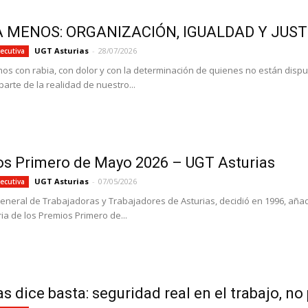
A MENOS: ORGANIZACIÓN, IGUALDAD Y JUSTI
UGT Asturias
-
28/07/2026
ecutiva
os con rabia, con dolor y con la determinación de quienes no están disp
arte de la realidad de nuestro...
s Primero de Mayo 2026 – UGT Asturias
UGT Asturias
-
07/05/2026
ecutiva
eneral de Trabajadoras y Trabajadores de Asturias, decidió en 1996, añadir
ia de los Premios Primero de...
as dice basta: seguridad real en el trabajo, n