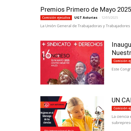
Premios Primero de Mayo 2025
UGT Asturias
-
12/05/2025
Comisión ejecutiva
La Unión General de Trabajadoras y Trabajadores d
Inaugu
Nuestr
Comisión ej
Este Congr
UN CA
Comisión ej
La ciencia
subreprese