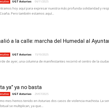
UGT Asturias
-
06/11/2025
ecutiva
tramos hoy aquí para expresar nuestra más profunda solidaridad y respet
 Coaña. Pero también estamos aquí...
salió a la calle: marcha del Humedal al Ayun
UGT Asturias
-
15/10/2025
ecutiva
tarde de ayer, una columna de manifestantes recorrió el centro de la ciuda
sta ya” ya no basta
UGT Asturias
-
29/07/2025
ecutiva
timo mes hemos tenido en Asturias dos casos de violencia machista. La s
tual se multiplican, ya que...