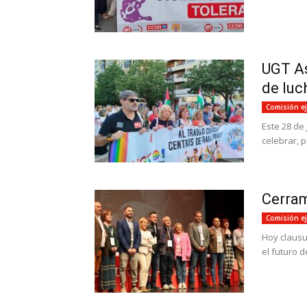
UGT As
de luch
Comisión ej
Este 28 de
celebrar, p
Cerram
Comisión ej
Hoy clausu
el futuro d