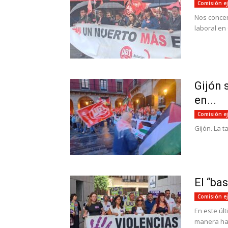
Comisión ej
Nos concen
laboral en
Gijón 
en...
Comisión ej
Gijón. La 
El “ba
Comisión ej
En este úl
manera habi