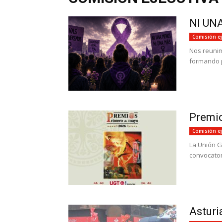
NI UN
Comisión ej
Nos reunim
formando p
Premio
Comisión ej
La Unión G
convocator
Asturi