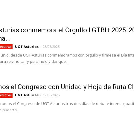
turias conmemora el Orgullo LGTBI+ 2025: 2
a...
UGT Asturias
-
28/06/2025
ecutiva
 junio, desde UGT Asturias conmemoramos con orgullo y firmeza el Día Int
ara reivindicar y para no olvidar que...
os el Congreso con Unidad y Hoja de Ruta Cl
UGT Asturias
-
12/05/2025
ecutiva
ramos el Congreso de UGT Asturias tras dos días de debate intenso, part
e nuestra...