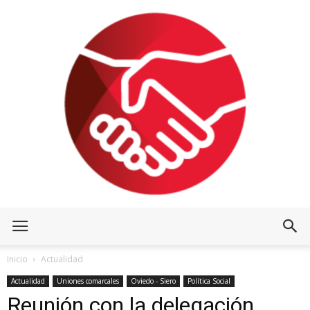
Inicio
Actualidad
Actualidad
Uniones comarcales
Oviedo - Siero
Política Social
Reunión con la delegación