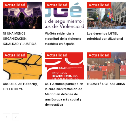
Actualidad
Actualidad
Actualidad
NI UNA MENOS:
VioGén evidencia la
Los derechos LGTBI,
ORGANIZACIÓN,
magnitud de la violencia
prioridad constitucional
IGUALDAD Y JUSTICIA.
machista en España
Actualidad
Actualidad
Actualidad
ORGULLO ASTURIAN@,
UGT Asturias participó en
II COMITÉ UGT ASTURIAS
LEY LGTBI YA
la euro-manifestación de
Madrid en defensa de
una Europa más social y
democrática