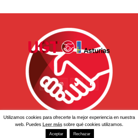
Utilizamos cookies para ofrecerte la mejor experiencia en nuestra
web. Puedes
Leer más
sobre qué cookies utilizamos.
Actualidad
Somos
Temas
Afiliación
Prensa
Aceptar
Rechazar
© Copyright 2022 - UGT-Asturias. Aviso legal | Política de privacidad