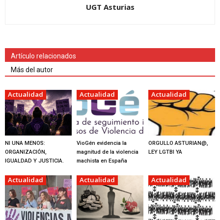
UGT Asturias
Artículo relacionados
Más del autor
Actualidad
Actualidad
Actualidad
NI UNA MENOS:
VioGén evidencia la
ORGULLO ASTURIAN@,
ORGANIZACIÓN,
magnitud de la violencia
LEY LGTBI YA
IGUALDAD Y JUSTICIA.
machista en España
Actualidad
Actualidad
Actualidad