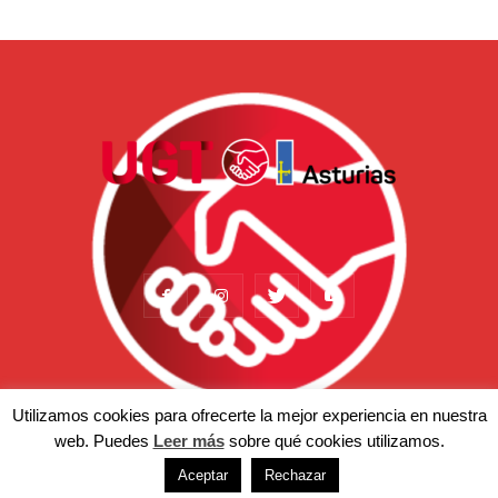
Utilizamos cookies para ofrecerte la mejor experiencia en nuestra
web. Puedes
Leer más
sobre qué cookies utilizamos.
Actualidad
Somos
Temas
Afiliación
Prensa
Aceptar
Rechazar
© Copyright 2022 - UGT-Asturias. Aviso legal | Política de privacidad