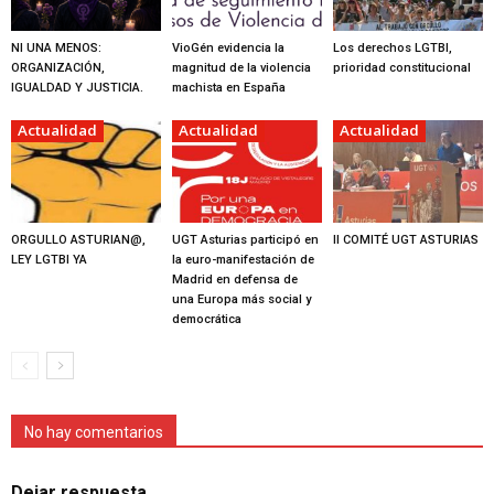
NI UNA MENOS:
VioGén evidencia la
Los derechos LGTBI,
ORGANIZACIÓN,
magnitud de la violencia
prioridad constitucional
IGUALDAD Y JUSTICIA.
machista en España
Actualidad
Actualidad
Actualidad
ORGULLO ASTURIAN@,
UGT Asturias participó en
II COMITÉ UGT ASTURIAS
LEY LGTBI YA
la euro-manifestación de
Madrid en defensa de
una Europa más social y
democrática
No hay comentarios
Dejar respuesta