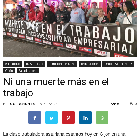
Actualidad
Tu sindicato
Comisión ejecutiva
Federaciones
Uniones comarcales
Gijón
Salud laboral
Ni una muerte más en el
trabajo
Por
UGT Asturias
-
30/10/2024
611
0
La clase trabajadora asturiana estamos hoy en Gijón en una