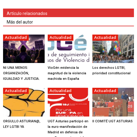
Artículo relacionados
Más del autor
Actualidad
Actualidad
Actualidad
NI UNA MENOS:
VioGén evidencia la
Los derechos LGTBI,
ORGANIZACIÓN,
magnitud de la violencia
prioridad constitucional
IGUALDAD Y JUSTICIA.
machista en España
Actualidad
Actualidad
Actualidad
ORGULLO ASTURIAN@,
UGT Asturias participó en
II COMITÉ UGT ASTURIAS
LEY LGTBI YA
la euro-manifestación de
Madrid en defensa de