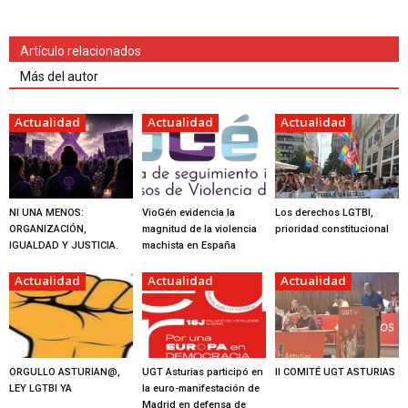
Artículo relacionados
Más del autor
Actualidad
Actualidad
Actualidad
NI UNA MENOS:
VioGén evidencia la
Los derechos LGTBI,
ORGANIZACIÓN,
magnitud de la violencia
prioridad constitucional
IGUALDAD Y JUSTICIA.
machista en España
Actualidad
Actualidad
Actualidad
ORGULLO ASTURIAN@,
UGT Asturias participó en
II COMITÉ UGT ASTURIAS
LEY LGTBI YA
la euro-manifestación de
Madrid en defensa de