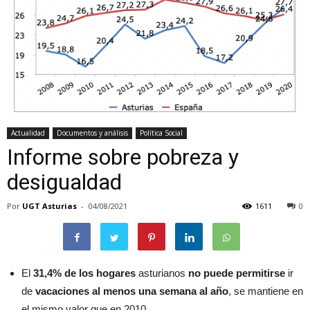
Actualidad
Documentos y análisis
Política Social
Informe sobre pobreza y
desigualdad
Por
UGT Asturias
-
04/08/2021
1611
0
El
31,4% de los hogares
asturianos
no puede permitirse
ir
de
vacaciones al menos una semana al año
, se mantiene en
el mismo valor que en 2010.