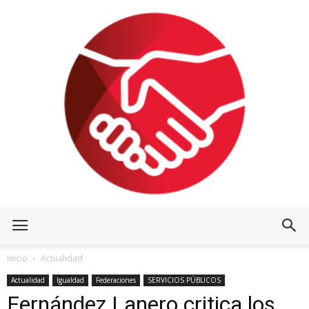
Inicio
Actualidad
Actualidad
Igualdad
Federaciones
SERVICIOS PÚBLICOS
Fernández Lanero critica los