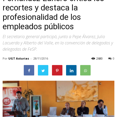
recortes y destaca la
profesionalidad de los
empleados públicos
El secretario general participó, junto a Pepe Álvarez, Julio
Lacuerda y Alberto del Valle, en la convención de delegados y
delegadas de FeSP.
Por
UGT Asturias
-
28/11/2016
2680
0