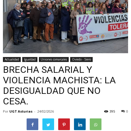
Actualidad
Igualdad
Uniones comarcales
Oviedo - Siero
BRECHA SALARIAL Y
VIOLENCIA MACHISTA: LA
DESIGUALDAD QUE NO
CESA.
Por
UGT Asturias
-
24/02/2026
395
0