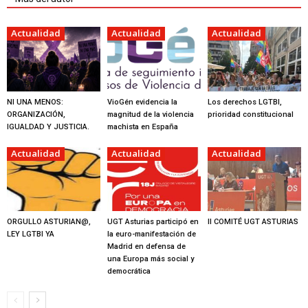
Actualidad
Actualidad
Actualidad
NI UNA MENOS:
VioGén evidencia la
Los derechos LGTBI,
ORGANIZACIÓN,
magnitud de la violencia
prioridad constitucional
IGUALDAD Y JUSTICIA.
machista en España
Actualidad
Actualidad
Actualidad
ORGULLO ASTURIAN@,
UGT Asturias participó en
II COMITÉ UGT ASTURIAS
LEY LGTBI YA
la euro-manifestación de
Madrid en defensa de
una Europa más social y
democrática