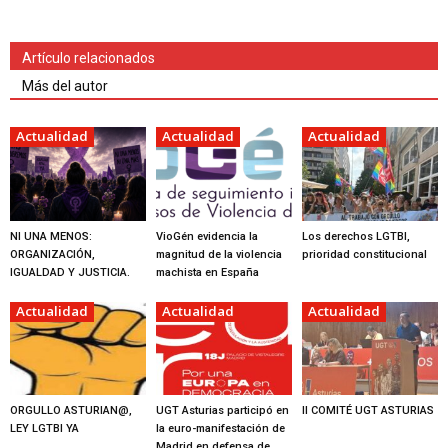
Artículo relacionados
Más del autor
Actualidad
Actualidad
Actualidad
NI UNA MENOS:
VioGén evidencia la
Los derechos LGTBI,
ORGANIZACIÓN,
magnitud de la violencia
prioridad constitucional
IGUALDAD Y JUSTICIA.
machista en España
Actualidad
Actualidad
Actualidad
ORGULLO ASTURIAN@,
UGT Asturias participó en
II COMITÉ UGT ASTURIAS
LEY LGTBI YA
la euro-manifestación de
Madrid en defensa de