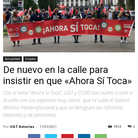
Actualidad
Empleo
De nuevo en la calle para
insistir en que «Ahora Sí Toca»
Con el lema "Ahora Sí Toca", UGT y CCOO han vuelto a salir a
la calle con sus objetivos muy claros: que se suba el Salario
Mínimo Interprofesional y que se deroguen las reformas
laborales y de pensiones.
Por
UGT Asturias
-
11/03/2021
1913
0