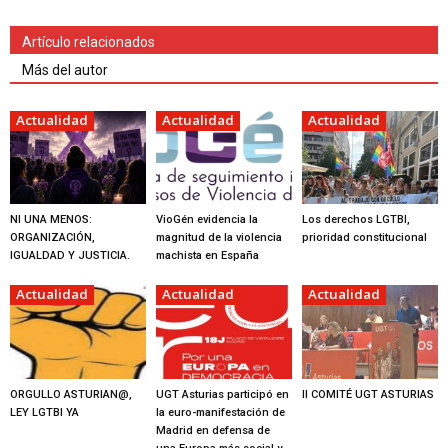
Artículo relacionados
Más del autor
Actualidad
Actualidad
Actualidad
NI UNA MENOS:
VioGén evidencia la
Los derechos LGTBI,
ORGANIZACIÓN,
magnitud de la violencia
prioridad constitucional
IGUALDAD Y JUSTICIA.
machista en España
Actualidad
Actualidad
Actualidad
ORGULLO ASTURIAN@,
UGT Asturias participó en
II COMITÉ UGT ASTURIAS
LEY LGTBI YA
la euro-manifestación de
Madrid en defensa de