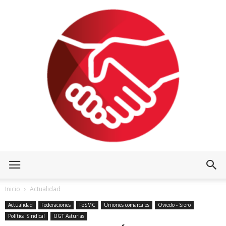
Inicio
Actualidad
Actualidad
Federaciones
FeSMC
Uniones comarcales
Oviedo - Siero
Política Sindical
UGT Asturias