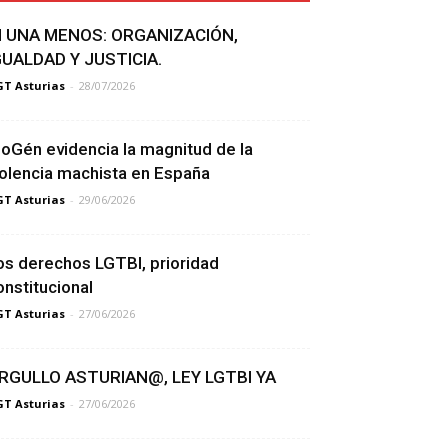
I UNA MENOS: ORGANIZACIÓN,
GUALDAD Y JUSTICIA.
T Asturias
-
28/07/2026
ioGén evidencia la magnitud de la
iolencia machista en España
T Asturias
-
29/06/2026
os derechos LGTBI, prioridad
onstitucional
T Asturias
-
27/06/2026
RGULLO ASTURIAN@, LEY LGTBI YA
T Asturias
-
27/06/2026