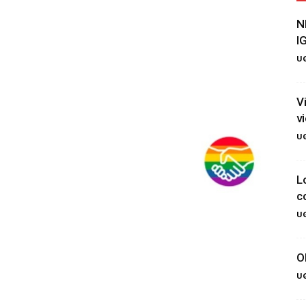
N
I
UG
V
v
UG
L
c
UG
O
UG