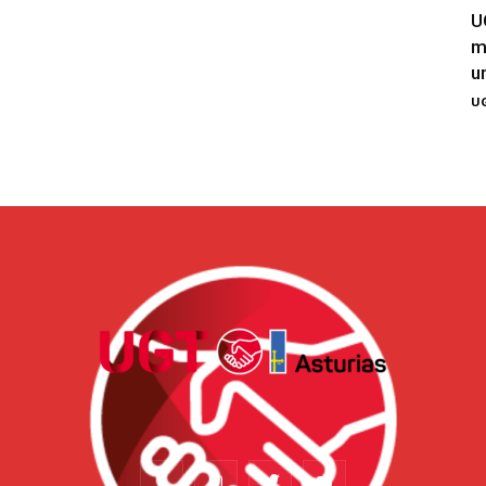
U
m
u
UG