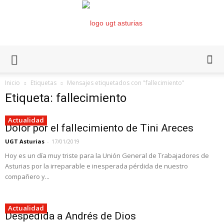
Inicio
Etiquetas
Mensajes etiquetados con "fallecimiento"
Etiqueta: fallecimiento
Actualidad
Dolor por el fallecimiento de Tini Areces
UGT Asturias
-
17/01/2019
Hoy es un día muy triste para la Unión General de Trabajadores de
Asturias por la irreparable e inesperada pérdida de nuestro
compañero y...
Actualidad
Despedida a Andrés de Dios