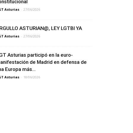
onstitucional
T Asturias
-
27/06/2026
RGULLO ASTURIAN@, LEY LGTBI YA
T Asturias
-
27/06/2026
GT Asturias participó en la euro-
anifestación de Madrid en defensa de
na Europa más...
T Asturias
-
18/06/2026