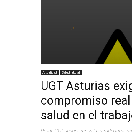
Actualidad
Salud laboral
UGT Asturias exi
compromiso real 
salud en el trabaj
Desde UGT denunciamos la infradeclaración