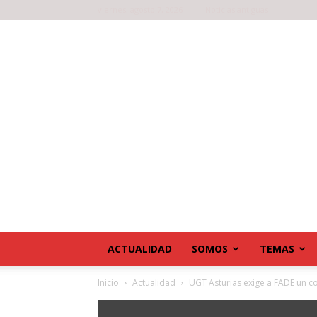
viernes, agosto 7, 2026
Noticias antiguas
ACTUALIDAD
SOMOS
TEMAS
Inicio
Actualidad
UGT Asturias exige a FADE un co