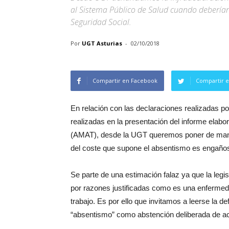
al Sistema Público de Salud cuando deberían
Seguridad Social.
Por
UGT Asturias
-
02/10/2018
Compartir en Facebook
Compartir e
En relación con las declaraciones realizadas po
realizadas en la presentación del informe elab
(AMAT), desde la UGT queremos poner de manifi
del coste que supone el absentismo es engaño
Se parte de una estimación falaz ya que la legisl
por razones justificadas como es una enfermeda
trabajo. Es por ello que invitamos a leerse la d
“absentismo” como abstención deliberada de acu