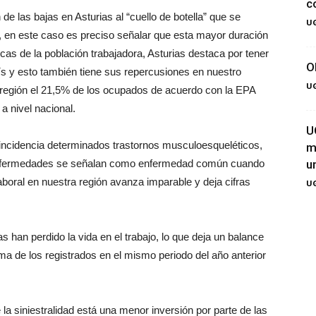
c
de las bajas en Asturias al “cuello de botella” que se
UG
, en este caso es preciso señalar que esta mayor duración
icas de la población trabajadora, Asturias destaca por tener
O
s y esto también tiene sus repercusiones en nuestro
UG
región el 21,5% de los ocupados de acuerdo con la EPA
a nivel nacional.
U
incidencia determinados trastornos musculoesqueléticos,
m
enfermedades se señalan como enfermedad común cuando
u
 laboral en nuestra región avanza imparable y deja cifras
UG
 han perdido la vida en el trabajo, lo que deja un balance
 de los registrados en el mismo periodo del año anterior
 la siniestralidad está una menor inversión por parte de las