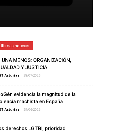
Últimas noticias
I UNA MENOS: ORGANIZACIÓN,
GUALDAD Y JUSTICIA.
T Asturias
-
28/07/2026
ioGén evidencia la magnitud de la
iolencia machista en España
T Asturias
-
29/06/2026
os derechos LGTBI, prioridad