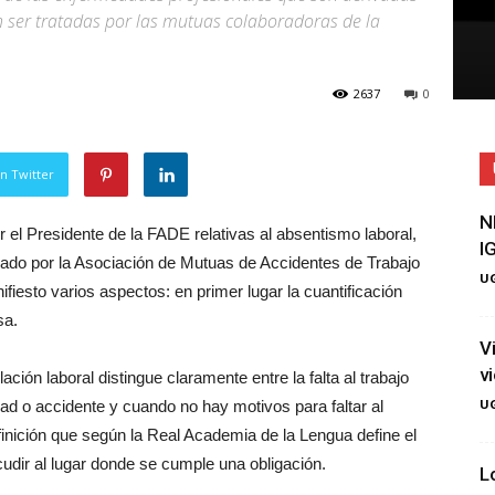
 ser tratadas por las mutuas colaboradoras de la
2637
0
n Twitter
N
r el Presidente de la FADE relativas al absentismo laboral,
I
orado por la Asociación de Mutuas de Accidentes de Trabajo
UG
esto varios aspectos: en primer lugar la cuantificación
sa.
V
v
ación laboral distingue claramente entre la falta al trabajo
UG
d o accidente y cuando no hay motivos para faltar al
efinición que según la Real Academia de la Lengua define el
dir al lugar donde se cumple una obligación.
L