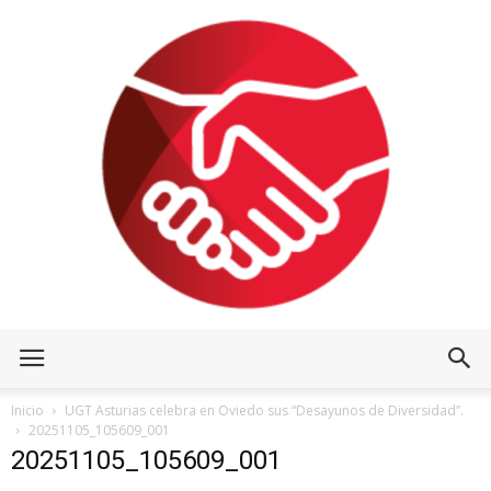
Inicio
UGT Asturias celebra en Oviedo sus “Desayunos de Diversidad”.
20251105_105609_001
20251105_105609_001