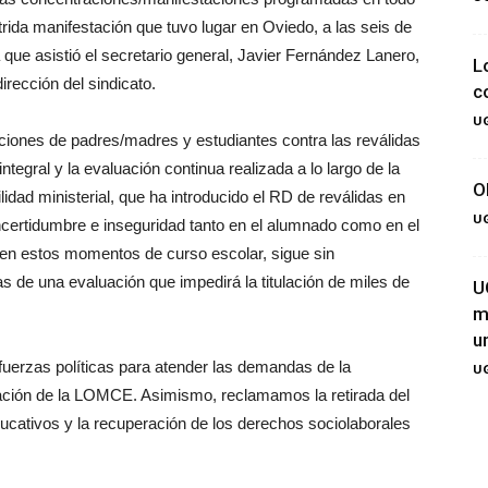
utrida manifestación que tuvo lugar en Oviedo, a las seis de
a que asistió el secretario general, Javier Fernández Lanero,
L
rección del sindicato.
c
UG
aciones de padres/madres y estudiantes contra las reválidas
ntegral y la evaluación continua realizada a lo largo de la
O
idad ministerial, que ha introducido el RD de reválidas en
UG
ncertidumbre e inseguridad tanto en el alumnado como en el
 en estos momentos de curso escolar, sigue sin
as de una evaluación que impedirá la titulación de miles de
U
m
u
 fuerzas políticas para atender las demandas de la
UG
zación de la LOMCE. Asimismo, reclamamos la retirada del
ducativos y la recuperación de los derechos sociolaborales