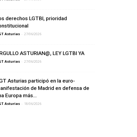
os derechos LGTBI, prioridad
onstitucional
T Asturias
-
27/06/2026
RGULLO ASTURIAN@, LEY LGTBI YA
T Asturias
-
27/06/2026
GT Asturias participó en la euro-
anifestación de Madrid en defensa de
na Europa más...
T Asturias
-
18/06/2026