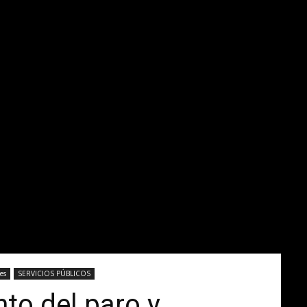
es
SERVICIOS PÚBLICOS
to del paro y