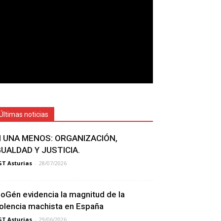
Últimas noticias
I UNA MENOS: ORGANIZACIÓN,
GUALDAD Y JUSTICIA.
T Asturias
-
28/07/2026
ioGén evidencia la magnitud de la
iolencia machista en España
T Asturias
-
29/06/2026