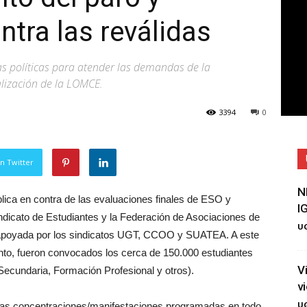
tra las reválidas
as políticas para atender las demandas de la
lización de la LOMCE.
3394
0
n Twitter
N
lica en contra de las evaluaciones finales de ESO y
I
ndicato de Estudiantes y la Federación de Asociaciones de
UG
apoyada por los sindicatos UGT, CCOO y SUATEA. A este
nto, fueron convocados los cerca de 150.000 estudiantes
V
, Secundaria, Formación Profesional y otros).
v
UG
 las concentraciones/manifestaciones programadas en todo