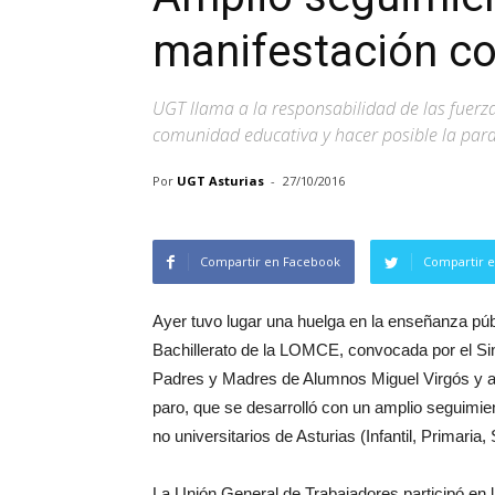
manifestación con
UGT llama a la responsabilidad de las fuerz
comunidad educativa y hacer posible la para
Por
UGT Asturias
-
27/10/2016
Compartir en Facebook
Compartir e
Ayer tuvo lugar una huelga en la enseñanza púb
Bachillerato de la LOMCE, convocada por el Si
Padres y Madres de Alumnos Miguel Virgós y 
paro, que se desarrolló con un amplio seguimie
no universitarios de Asturias (Infantil, Primaria
La Unión General de Trabajadores participó en