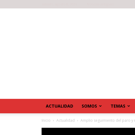
sábado, agosto 8, 2026
Noticias antiguas
ACTUALIDAD
SOMOS
TEMAS
Inicio
Actualidad
Amplio seguimiento del paro y m