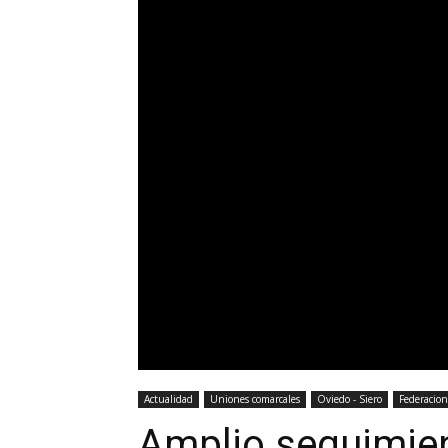
Actualidad
Uniones comarcales
Oviedo - Siero
Federacion
Amplio seguimien