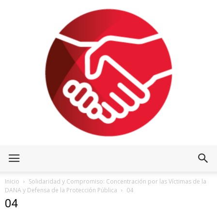
Inicio
Solidaridad y Compromiso: Concentración por las Víctimas de la
DANA y Defensa de la Protección Pública
04
04