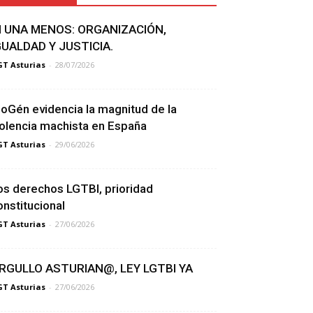
I UNA MENOS: ORGANIZACIÓN,
GUALDAD Y JUSTICIA.
T Asturias
-
28/07/2026
ioGén evidencia la magnitud de la
iolencia machista en España
T Asturias
-
29/06/2026
os derechos LGTBI, prioridad
onstitucional
T Asturias
-
27/06/2026
RGULLO ASTURIAN@, LEY LGTBI YA
T Asturias
-
27/06/2026