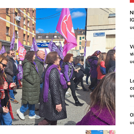
N
I
UG
V
v
UG
L
c
UG
O
UG