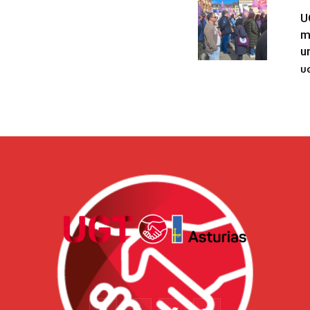
U
m
u
UG