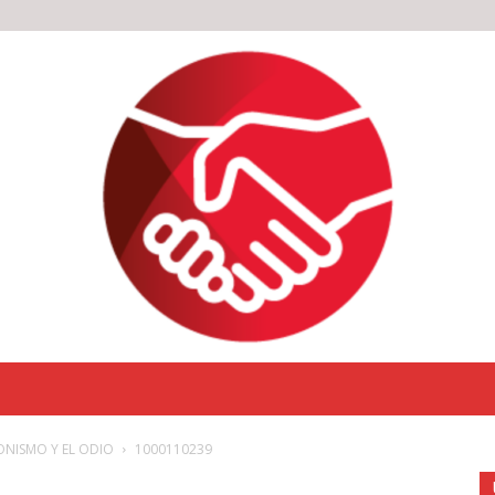
IONISMO Y EL ODIO
1000110239