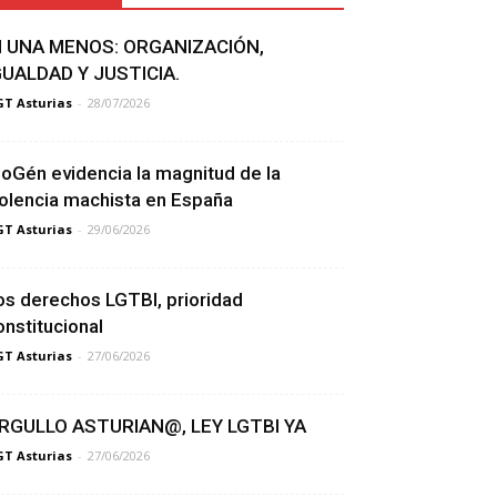
I UNA MENOS: ORGANIZACIÓN,
GUALDAD Y JUSTICIA.
T Asturias
-
28/07/2026
ioGén evidencia la magnitud de la
iolencia machista en España
T Asturias
-
29/06/2026
os derechos LGTBI, prioridad
onstitucional
T Asturias
-
27/06/2026
RGULLO ASTURIAN@, LEY LGTBI YA
T Asturias
-
27/06/2026