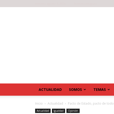
viernes, agosto 7, 2026
Noticias antiguas
ACTUALIDAD
SOMOS
TEMAS
Inicio
Actualidad
Pacto de Estado, pacto de todo
Actualidad
Igualdad
Opinión