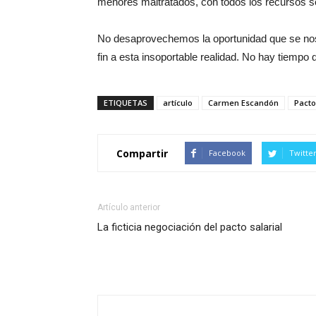
menores maltratados, con todos los recursos s
No desaprovechemos la oportunidad que se n
fin a esta insoportable realidad. No hay tiempo 
ETIQUETAS
artículo
Carmen Escandón
Pacto
Compartir
Facebook
Twitte
Artículo anterior
La ficticia negociación del pacto salarial