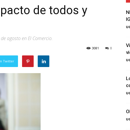
 pacto de todos y
N
I
UG
 de agosto en El Comercio.
V
3081
0
v
UG
n Twitter
L
c
UG
O
UG