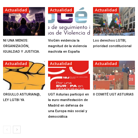
Actualidad
Actualidad
Actualidad
NI UNA MENOS:
VioGén evidencia la
Los derechos LGTBI,
ORGANIZACIÓN,
magnitud de la violencia
prioridad constitucional
IGUALDAD Y JUSTICIA.
machista en España
Actualidad
Actualidad
Actualidad
ORGULLO ASTURIAN@,
UGT Asturias participó en
II COMITÉ UGT ASTURIAS
LEY LGTBI YA
la euro-manifestación de
Madrid en defensa de
una Europa más social y
democrática