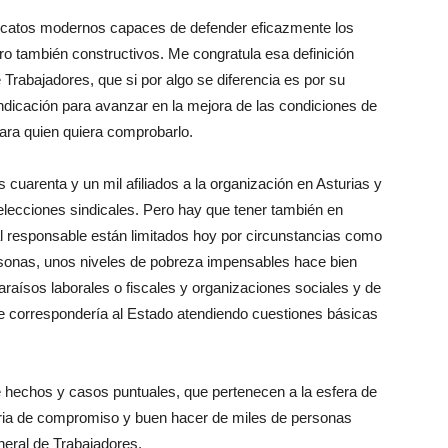
ndicatos modernos capaces de defender eficazmente los
ero también constructivos. Me congratula esa definición
Trabajadores, que si por algo se diferencia es por su
indicación para avanzar en la mejora de las condiciones de
 para quien quiera comprobarlo.
uarenta y un mil afiliados a la organización en Asturias y
 elecciones sindicales. Pero hay que tener también en
l responsable están limitados hoy por circunstancias como
rsonas, unos niveles de pobreza impensables hace bien
raísos laborales o fiscales y organizaciones sociales y de
e correspondería al Estado atendiendo cuestiones básicas
 hechos y casos puntuales, que pertenecen a la esfera de
ctoria de compromiso y buen hacer de miles de personas
eral de Trabajadores.