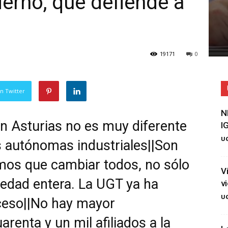
erno, que defiende a
19171
0
n Twitter
N
n Asturias no es muy diferente
I
UG
s autónomas industriales||Son
os que cambiar todos, no sólo
V
ciedad entera. La UGT ya ha
v
UG
ceso||No hay mayor
renta y un mil afiliados a la