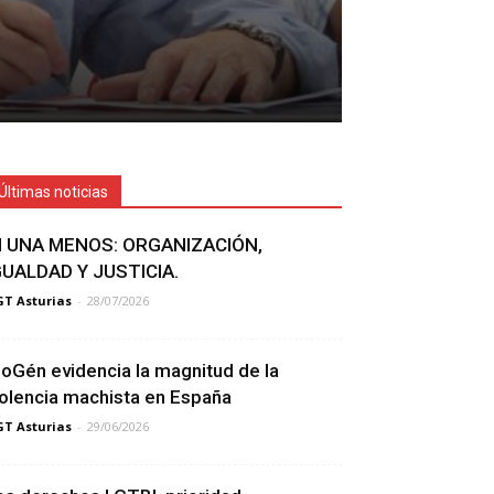
Últimas noticias
I UNA MENOS: ORGANIZACIÓN,
GUALDAD Y JUSTICIA.
T Asturias
-
28/07/2026
ioGén evidencia la magnitud de la
iolencia machista en España
T Asturias
-
29/06/2026