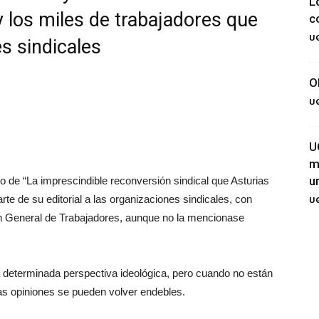
L
y los miles de trabajadores que
c
UG
s sindicales
O
UG
U
m
u
lo de “La imprescindible reconversión sindical que Asturias
rte de su editorial a las organizaciones sindicales, con
UG
ón General de Trabajadores, aunque no la mencionase
a determinada perspectiva ideológica, pero cuando no están
s opiniones se pueden volver endebles.