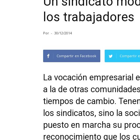
Un sindicato mod
los trabajadores
Por
-
30/12/2014
Compartir en Facebook
Compartir e
La vocación empresarial e
a la de otras comunidade
tiempos de cambio. Tenem
los sindicatos, sino la so
puesto en marcha su pro
reconocimiento que los cua