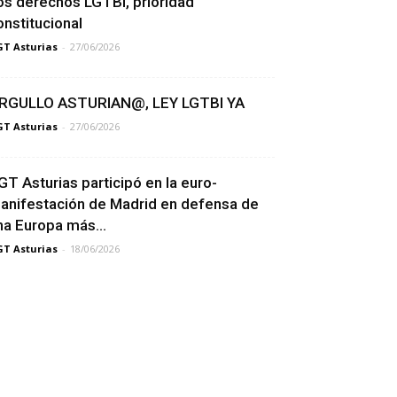
os derechos LGTBI, prioridad
onstitucional
T Asturias
-
27/06/2026
RGULLO ASTURIAN@, LEY LGTBI YA
T Asturias
-
27/06/2026
GT Asturias participó en la euro-
anifestación de Madrid en defensa de
na Europa más...
T Asturias
-
18/06/2026