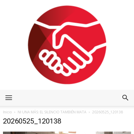
Inicio
NI UNA MÁS: EL SILENCIO TAMBIÉN MATA
20260525_120138
20260525_120138