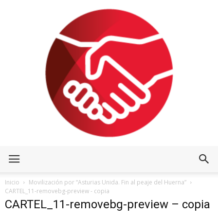
Inicio
Movilización por “Asturias Unida. Fin al peaje del Huerna”
CARTEL_11-removebg-preview - copia
CARTEL_11-removebg-preview – copia