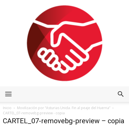
Inicio
Movilización por “Asturias Unida. Fin al peaje del Huerna”
CARTEL_07-removebg-preview - copia
CARTEL_07-removebg-preview – copia