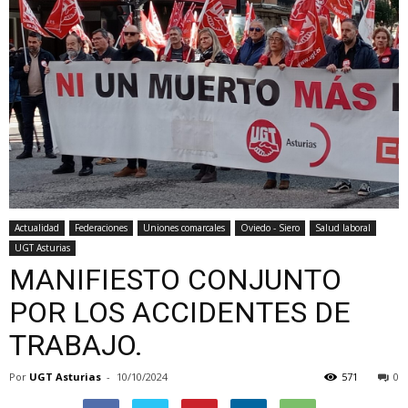
Actualidad
Federaciones
Uniones comarcales
Oviedo - Siero
Salud laboral
UGT Asturias
MANIFIESTO CONJUNTO
POR LOS ACCIDENTES DE
TRABAJO.
Por
UGT Asturias
-
10/10/2024
571
0