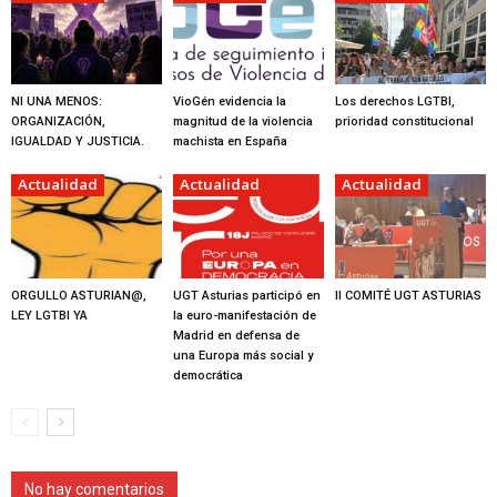
NI UNA MENOS:
VioGén evidencia la
Los derechos LGTBI,
ORGANIZACIÓN,
magnitud de la violencia
prioridad constitucional
IGUALDAD Y JUSTICIA.
machista en España
Actualidad
Actualidad
Actualidad
ORGULLO ASTURIAN@,
UGT Asturias participó en
II COMITÉ UGT ASTURIAS
LEY LGTBI YA
la euro-manifestación de
Madrid en defensa de
una Europa más social y
democrática
No hay comentarios