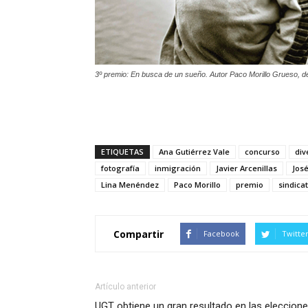
3º premio: En busca de un sueño. Autor Paco Morillo Grueso​, d
ETIQUETAS
Ana Gutiérrez Vale
concurso
div
fotografía
inmigración
Javier Arcenillas
José
Lina Menéndez
Paco Morillo
premio
sindica
Compartir
Facebook
Twitte
Artículo anterior
UGT obtiene un gran resultado en las eleccion