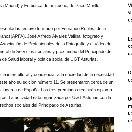
V
as (Madrid) y En busca de un sueño, de Paco Morillo
v
UG
 presentadas, estuvo formado por Fernando Robles, de la
ianos(APFA), José Alfredo Álvarez Vallina, fotógrafo y
L
a Asociación de Profesionales de la Fotografía y el Video de
c
eral de Servicios sociales y proximidad del Principado de
UG
de Salud laboral y política social de UGT Asturias.
O
ia intercultural y concienciar a la sociedad de la necesidad
UG
e este año su edición número 11. Se presentaron cerca de un
s lugares de España. Los tres premiados recibirán diploma
os. La actividad está organizada por UGT Asturias con la
U
rechos sociales del Principado de Asturias.
m
u
UG