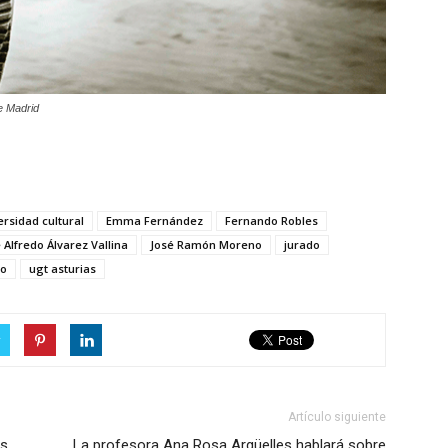
e Madrid
ersidad cultural
Emma Fernández
Fernando Robles
 Alfredo Álvarez Vallina
José Ramón Moreno
jurado
to
ugt asturias
r
Artículo siguiente
es
La profesora Ana Rosa Argüelles hablará sobre