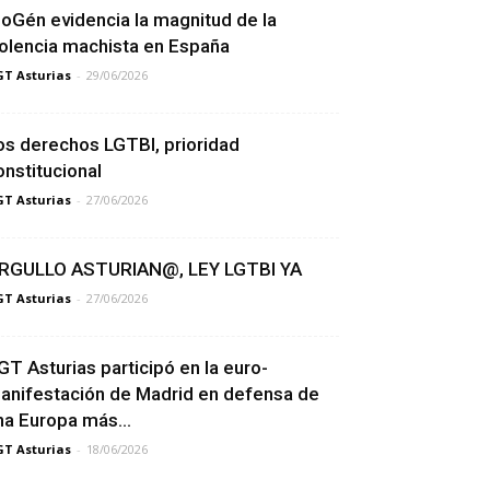
ioGén evidencia la magnitud de la
iolencia machista en España
T Asturias
-
29/06/2026
os derechos LGTBI, prioridad
onstitucional
T Asturias
-
27/06/2026
RGULLO ASTURIAN@, LEY LGTBI YA
T Asturias
-
27/06/2026
GT Asturias participó en la euro-
anifestación de Madrid en defensa de
na Europa más...
T Asturias
-
18/06/2026