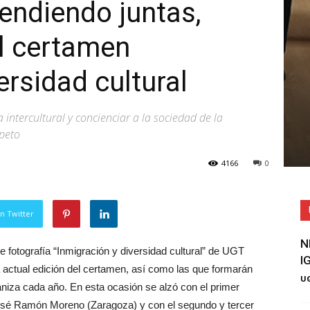
endiendo juntas,
l certamen
ersidad cultural
intercultural y concienciar a la sociedad de la
speto
4166
0
n Twitter
N
 fotografía “Inmigración y diversidad cultural” de UGT
I
a actual edición del certamen, así como las que formarán
UG
aniza cada año. En esta ocasión se alzó con el primer
 José Ramón Moreno (Zaragoza) y con el segundo y tercer