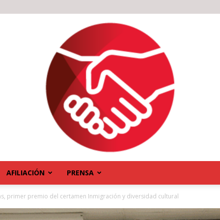
AFILIACIÓN
PRENSA
s, primer premio del certamen Inmigración y diversidad cultural