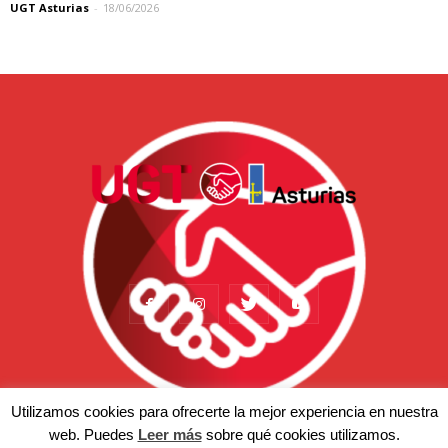
UGT Asturias
-
18/06/2026
Utilizamos cookies para ofrecerte la mejor experiencia en nuestra
web. Puedes
Leer más
sobre qué cookies utilizamos.
Actualidad
Somos
Temas
Afiliación
Prensa