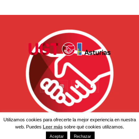
Utilizamos cookies para ofrecerte la mejor experiencia en nuestra
web. Puedes
Leer más
sobre qué cookies utilizamos.
Actualidad
Somos
Temas
Afiliación
Prensa
Aceptar
Rechazar
© Copyright 2022 - UGT-Asturias. Aviso legal | Política de privacidad