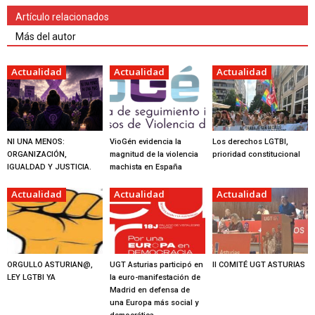
Artículo relacionados
Más del autor
Actualidad
Actualidad
Actualidad
NI UNA MENOS:
VioGén evidencia la
Los derechos LGTBI,
ORGANIZACIÓN,
magnitud de la violencia
prioridad constitucional
IGUALDAD Y JUSTICIA.
machista en España
Actualidad
Actualidad
Actualidad
ORGULLO ASTURIAN@,
UGT Asturias participó en
II COMITÉ UGT ASTURIAS
LEY LGTBI YA
la euro-manifestación de
Madrid en defensa de
una Europa más social y