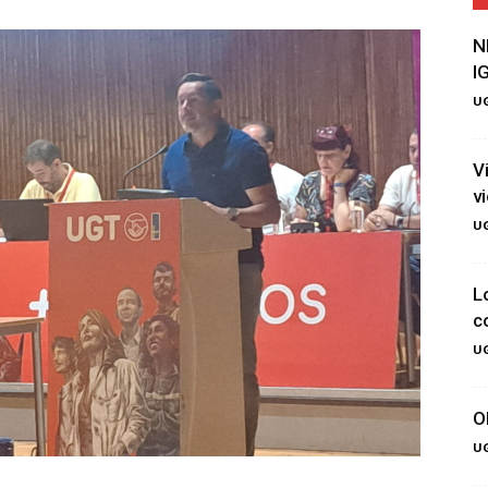
N
I
UG
V
v
UG
L
c
UG
O
UG