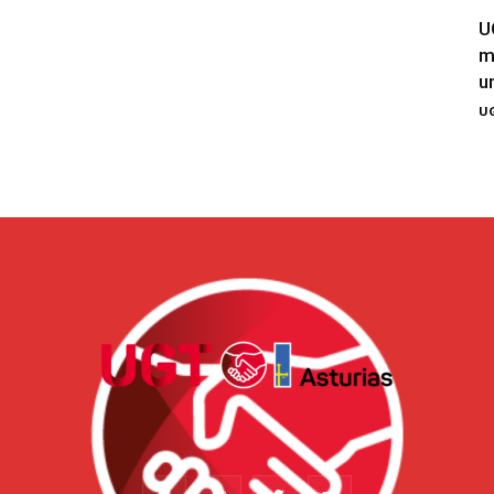
U
m
u
UG