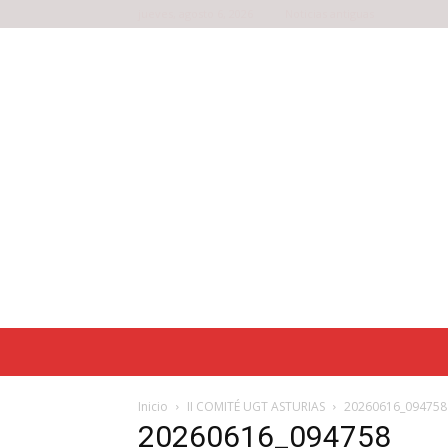
jueves, agosto 6, 2026
Noticias antiguas
Inicio
II COMITÉ UGT ASTURIAS
20260616_094758
20260616_094758