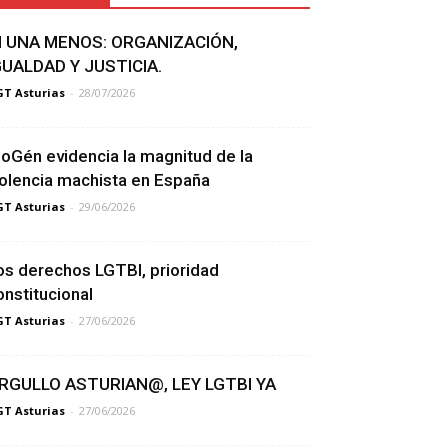
I UNA MENOS: ORGANIZACIÓN,
GUALDAD Y JUSTICIA.
T Asturias
-
28/07/2026
ioGén evidencia la magnitud de la
iolencia machista en España
T Asturias
-
29/06/2026
os derechos LGTBI, prioridad
onstitucional
T Asturias
-
27/06/2026
RGULLO ASTURIAN@, LEY LGTBI YA
T Asturias
-
27/06/2026