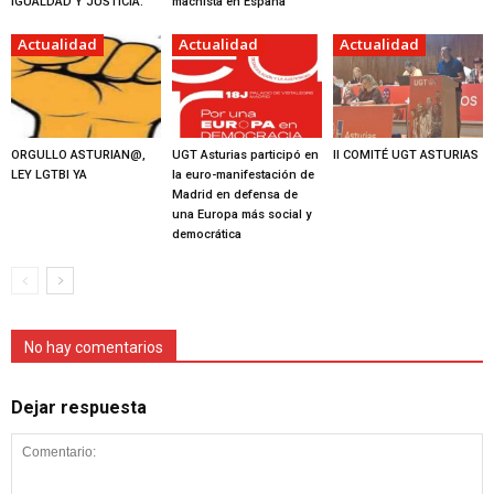
IGUALDAD Y JUSTICIA.
machista en España
Actualidad
Actualidad
Actualidad
ORGULLO ASTURIAN@,
UGT Asturias participó en
II COMITÉ UGT ASTURIAS
LEY LGTBI YA
la euro-manifestación de
Madrid en defensa de
una Europa más social y
democrática
No hay comentarios
Dejar respuesta