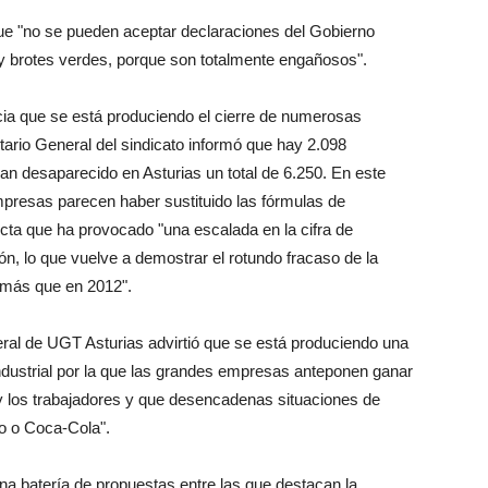
que "no se pueden aceptar declaraciones del Gobierno
y brotes verdes, porque son totalmente engañosos".
ia que se está produciendo el cierre de numerosas
tario General del sindicato informó que hay 2.098
 desaparecido en Asturias un total de 6.250. En este
mpresas parecen haber sustituido las fórmulas de
ducta que ha provocado "una escalada en la cifra de
, lo que vuelve a demostrar el rotundo fracaso de la
 más que en 2012".
ral de UGT Asturias advirtió que se está produciendo una
 industrial por la que las grandes empresas anteponen ganar
y los trabajadores y que desencadenas situaciones de
o o Coca-Cola".
na batería de propuestas entre las que destacan la