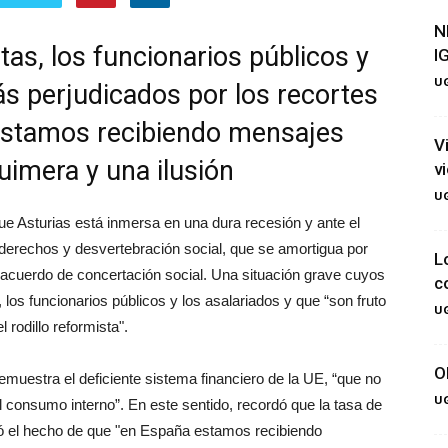
N
tas, los funcionarios públicos y
I
UG
ás perjudicados por los recortes
estamos recibiendo mensajes
V
uimera y una ilusión
v
UG
ue Asturias está inmersa en una dura recesión y ante el
derechos y desvertebración social, que se amortigua por
L
el acuerdo de concertación social. Una situación grave cuyos
c
 los funcionarios públicos y los asalariados y que “son fruto
UG
l rodillo reformista".
O
muestra el deficiente sistema financiero de la UE, “que no
UG
 consumo interno”. En este sentido, recordó que la tasa de
icó el hecho de que "en España estamos recibiendo