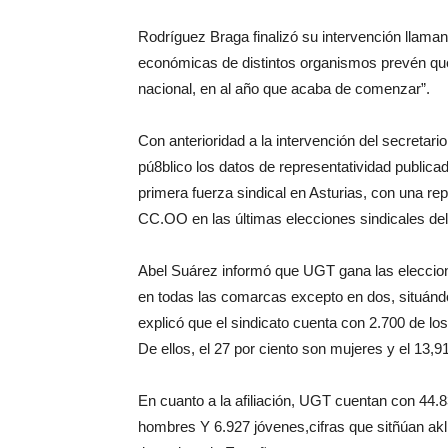
Rodríguez Braga finalizó su intervención llaman
económicas de distintos organismos prevén que
nacional, en al año que acaba de comenzar”.
Con anterioridad a la intervención del secretari
pú8blico los datos de representatividad publi
primera fuerza sindical en Asturias, con una rep
CC.OO en las últimas elecciones sindicales de
Abel Suárez informó que UGT gana las eleccion
en todas las comarcas excepto en dos, situán
explicó que el sindicato cuenta con 2.700 de lo
De ellos, el 27 por ciento son mujeres y el 13,9
En cuanto a la afiliación, UGT cuentan con 44.
hombres Y 6.927 jóvenes,cifras que sitñúan akl 