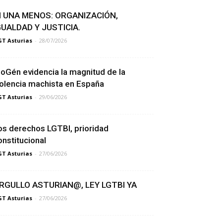
I UNA MENOS: ORGANIZACIÓN,
GUALDAD Y JUSTICIA.
T Asturias
-
28/07/2026
ioGén evidencia la magnitud de la
iolencia machista en España
T Asturias
-
29/06/2026
os derechos LGTBI, prioridad
onstitucional
T Asturias
-
27/06/2026
RGULLO ASTURIAN@, LEY LGTBI YA
T Asturias
-
27/06/2026