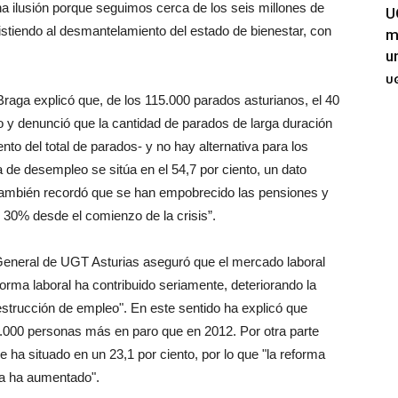
a ilusión porque seguimos cerca de los seis millones de
U
stiendo al desmantelamiento del estado de bienestar, con
m
u
UG
aga explicó que, de los 115.000 parados asturianos, el 40
 y denunció que la cantidad de parados de larga duración
to del total de parados- y no hay alternativa para los
 de desempleo se sitúa en el 54,7 por ciento, un dato
también recordó que se han empobrecido las pensiones y
 30% desde el comienzo de la crisis”.
 General de UGT Asturias aseguró que el mercado laboral
rma laboral ha contribuido seriamente, deteriorando la
estrucción de empleo". En este sentido ha explicó que
000 personas más en paro que en 2012. Por otra parte
 ha situado en un 23,1 por ciento, por lo que "la reforma
la ha aumentado".