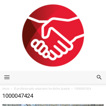
Inicio
El profesorado asturiano ha dicho ¡basta!
1000047424
1000047424