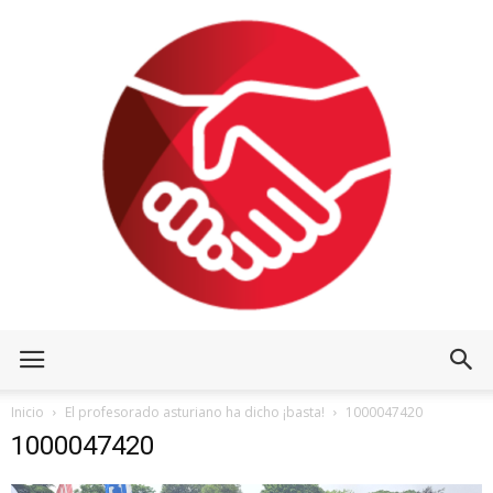
Inicio
El profesorado asturiano ha dicho ¡basta!
1000047420
1000047420