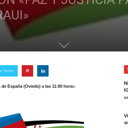
AUI»
n Twitter
N
 de España (Oviedo) a las 11:00 hora
s.
I
UG
V
v