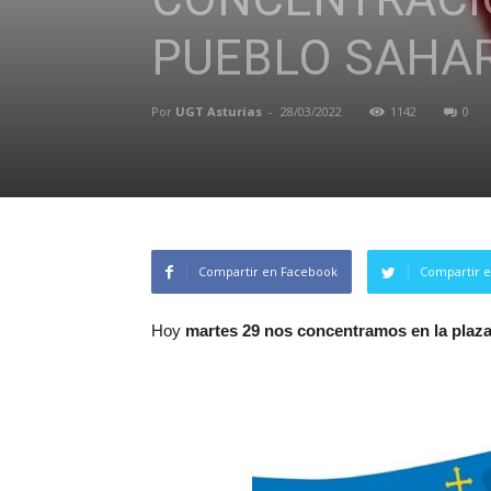
PUEBLO SAHAR
Por
UGT Asturias
-
28/03/2022
1142
0
Compartir en Facebook
Compartir e
Hoy
martes 29 nos concentramos en la plaza