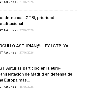
T Asturias
-
29/06/2026
os derechos LGTBI, prioridad
onstitucional
T Asturias
-
27/06/2026
RGULLO ASTURIAN@, LEY LGTBI YA
T Asturias
-
27/06/2026
GT Asturias participó en la euro-
anifestación de Madrid en defensa de
na Europa más...
T Asturias
-
18/06/2026