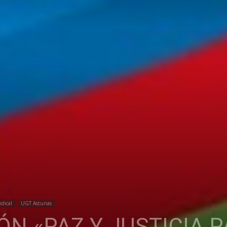
ndical
UGT Asturias
N «PAZ Y JUSTICIA P