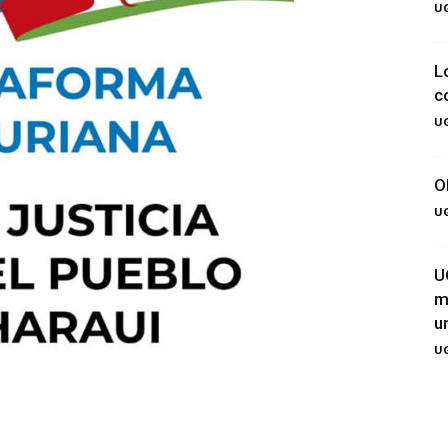
UG
L
c
UG
O
UG
U
m
u
UG